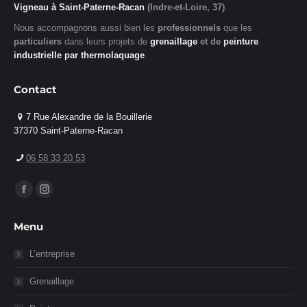
Vigneau à Saint-Paterne-Racan
(Indre-et-Loire, 37)
.
Nous accompagnons aussi bien les
professionnels
que les
particuliers
dans leurs projets de
grenaillage
et de
peinture
industrielle par thermolaquage
.
Contact
7 Rue Alexandre de la Bouillerie
37370 Saint-Paterne-Racan
06 58 33 20 53
Trouvez nous sur :
La
La
page
page
Menu
Facebook
Instagram
s'ouvre
s'ouvre
L’entreprise
dans
dans
Grenaillage
une
une
nouvelle
nouvelle