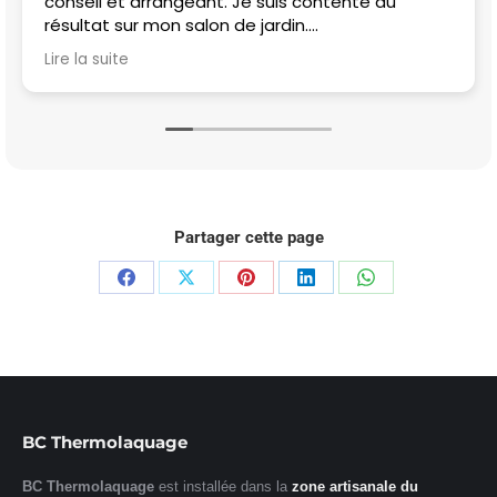
conseil et arrangeant. Je suis contente du
résultat sur mon salon de jardin.
Merci beaucoup
Lire la suite
Partager cette page
Partager
Partager
Partager
Partager
Partager
sur
sur
sur
sur
sur
Facebook
X
Pinterest
LinkedIn
WhatsApp
BC Thermolaquage
BC Thermolaquage
est installée dans la
zone artisanale du